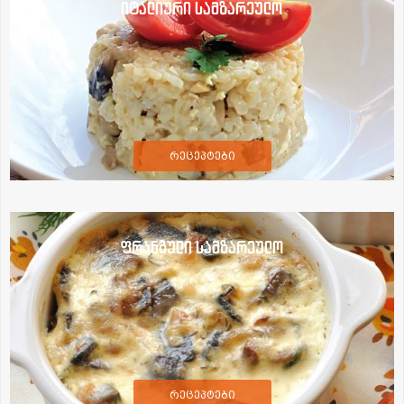
იტალიური სამზარეულო
რეცეპტები
ფრანგული სამზარეულო
რეცეპტები