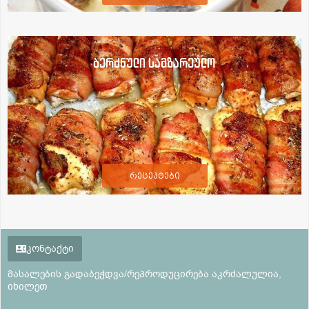
ბერძნული სამზარეულო
რეცეპტები
კონტაქტი
მასალების გადაბეჭდვა/რეპროდუცირება აკრძალულია,
იხილეთ