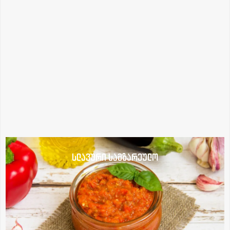
სლავური სამზარეულო