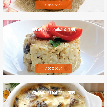
რეცეპტები
იტალიური სამზარეულო
რეცეპტები
ფრანგული სამზარეულო