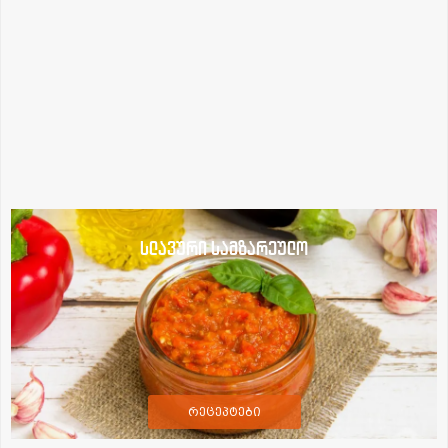
სლავური სამზარეულო
რეცეპტები