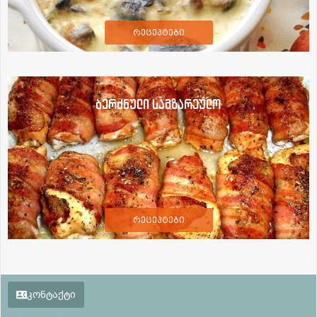
რეცეპტები
ბერძნული სამზარეულო
რეცეპტები
კონტაქტი