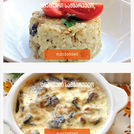
იტალიური სამზარეულო
რეცეპტები
ფრანგული სამზარეულო
რეცეპტები