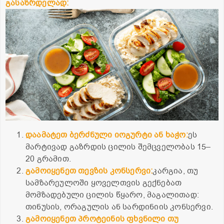
გასაზრდელად:
დაამატეთ
ბერძნული
იოგურტი
ან
ხაჭო:
ეს
მარტივად გაზრდის ცილის შემცველობას 15–
20 გრამით.
გამოიყენეთ
თევზის
კონსერვი:
კარგია, თუ
სამზარეულოში ყოველთვის გექნებათ
მომზადებული ცილის წყარო, მაგალითად:
თინუსის, ორაგულის ან სარდინიის კონსერვი.
გამოიყენეთ
პროტეინის
ფხვნილი თუ