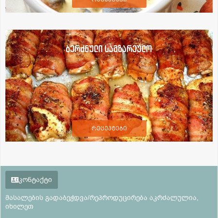
ბერძნული სამზარეულო
რეცეპტები
კონტაქტი
მასალების გადაბეჭდვა/რეპროდუცირება აკრძალულია,
იხილეთ