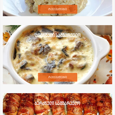
რეცეპტები
ფრანგული სამზარეულო
რეცეპტები
ბერძნული სამზარეულო