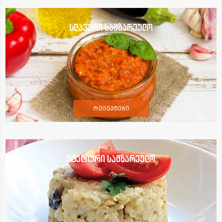
სლავური სამზარეულო
რეცეპტები
იტალიური სამზარეულო