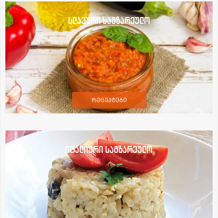
სლავური სამზარეულო
რეცეპტები
იტალიური სამზარეულო