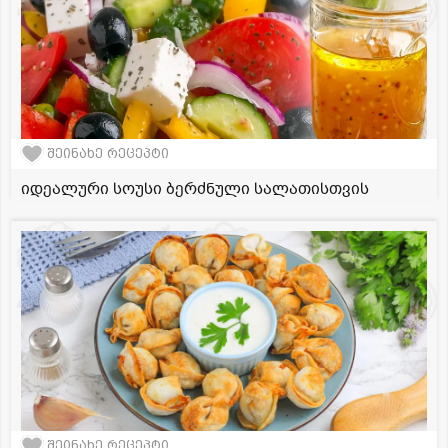
შეინახე რეცეპტი
იდეალური სოუსი ბერძნული სალათისთვის
შეინახე რეცეპტი