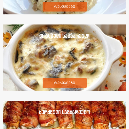
რეცეპტები
ფრანგული სამზარეულო
რეცეპტები
ბერძნული სამზარეულო