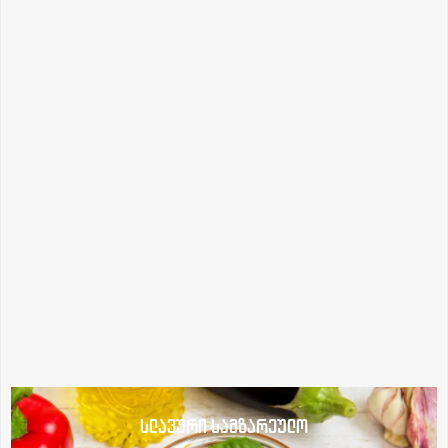
სლავური სამზარეულო