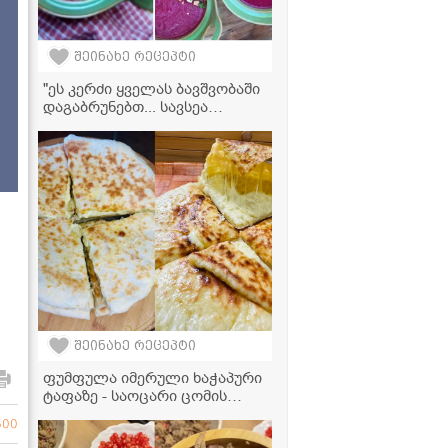
შეინახე რეცეპტი
"ეს კერძი ყველას ბავშვობაში
დაგაბრუნებთ... სავსეა
ვიტამინებით და არის
უგემრიელესი, ასევე კარგია
გაციების დროსაც" - შინდის
შეჭამანდი მჭადთან ერთად
შეინახე რეცეპტი
ფუმფულა იმერული ხაჭაპური
ტაფაზე - საოცარი ცომის
საიდუმლო
600