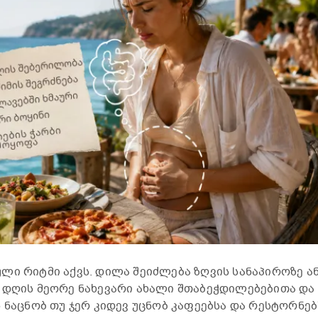
ლი რიტმი აქვს. დილა შეიძლება ზღვის სანაპიროზე ა
 დღის მეორე ნახევარი ახალი შთაბეჭდილებებითა და
 ნაცნობ თუ ჯერ კიდევ უცნობ კაფეებსა და რესტორნებ