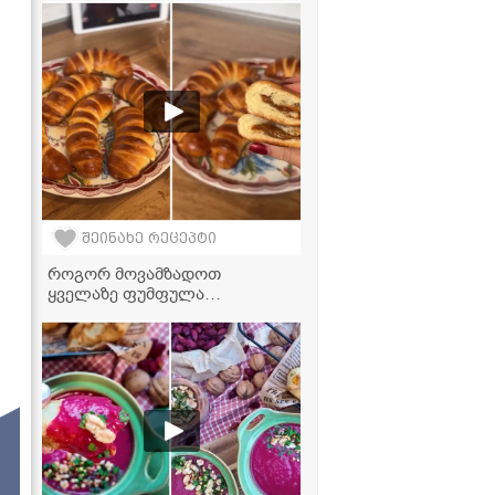
ვიდეორეცეპტი
შეინახე რეცეპტი
როგორ მოვამზადოთ
ყველაზე ფუმფულა
ფუნთუშები შესქელებული
რძის შიგთავსით - უმარტივესი
რეცეპტი!