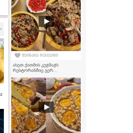
m
შეინახე რეცეპტი
ასეთ ქათმის კუჭმაჭს
რესტორანშიც ვერ
მიირთმევთ! საიდუმლო,
რომლის წყალობითაც კერძი
საოცრად გემრიელი გამოდის
ზე