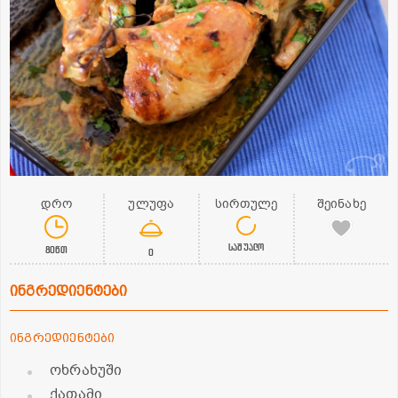
დრო
ულუფა
სირთულე
შეინახე
საშუალო
80წთ
0
ინგრედიენტები
ინგრედიენტები
ოხრახუში
ქათამი