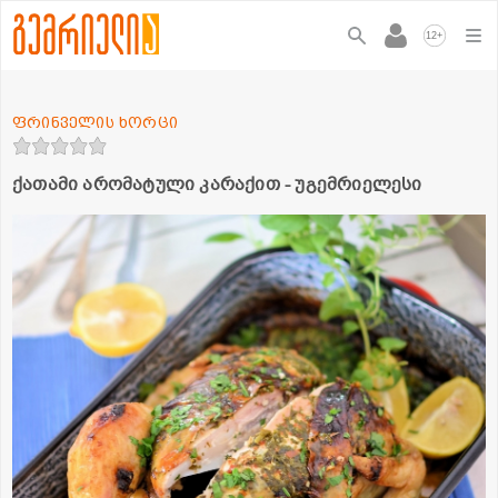
+
12
ფრინველის ხორცი
ქათამი არომატული კარაქით - უგემრიელესი