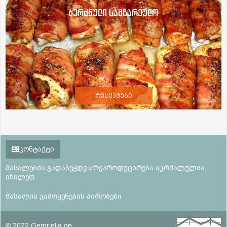
ბერძნული სამზარეულო
რეცეპტები
კონტაქტი
მასალების გადაბეჭდვა/რეპროდუცირება აკრძალულია,
იხილეთ
მასალის გამოყენების პირობები
© 2022 Gemrielia.ge