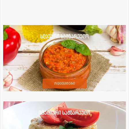
სლავური სამზარეულო
რეცეპტები
იტალიური სამზარეულო