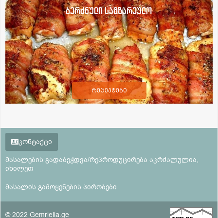
ბერძნული სამზარეულო
რეცეპტები
კონტაქტი
მასალების გადაბეჭდვა/რეპროდუცირება აკრძალულია,
იხილეთ
მასალის გამოყენების პირობები
© 2022 Gemrielia.ge