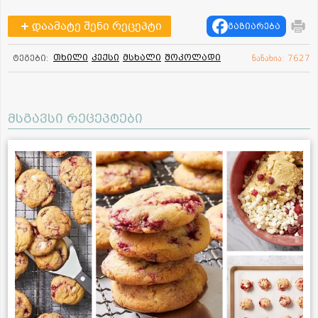
დაამატე შენი რეცეპტი
გაზიარება
თხილი
კექსი
მსხალი
შოკოლადი
ტეგები:
ნანახია: 7627
მსგავსი რეცეპტები