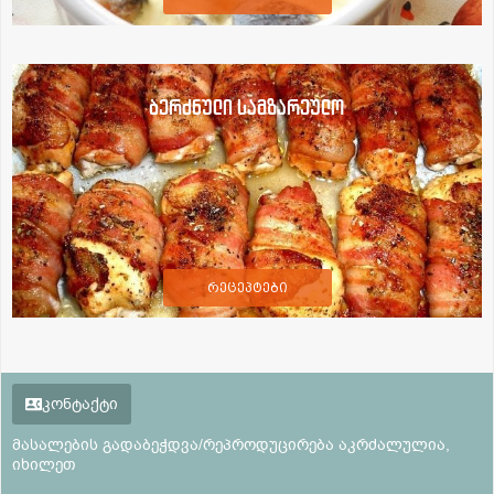
ბერძნული სამზარეულო
რეცეპტები
კონტაქტი
მასალების გადაბეჭდვა/რეპროდუცირება აკრძალულია,
იხილეთ