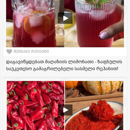
შეინახე რეცეპტი
დაგავიწყდებათ მაღაზიის ლიმონათი - ზაფხულის
საუკეთესო გამაგრილებელი სასმელი რეჰანით!