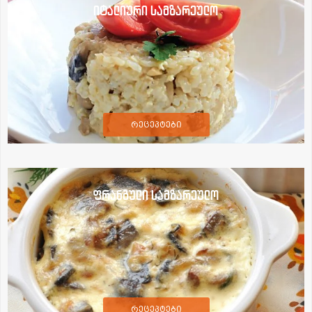
იტალიური სამზარეულო
რეცეპტები
ფრანგული სამზარეულო
რეცეპტები