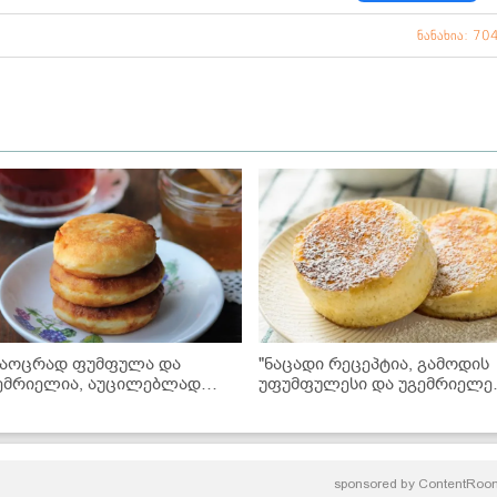
ნანახია: 70
საოცრად ფუმფულა და
"ნაცადი რეცეპტია, გამოდის
ემრიელია, აუცილებლად
უფუმფულესი და უგემრიელეს
ცადეთ მომზადება!" -
- მოამზადეთ იაპონური
კრაინული ხაჭოს კვერების
ოლადები მარტივად
ეცეპტი
sponsored by
ContentRoo