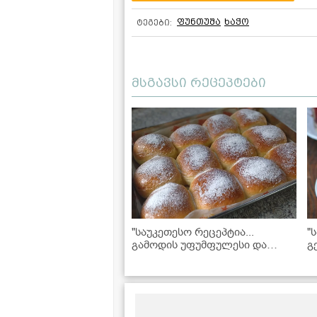
ფუნთუშა
ხაჭო
ტეგები:
მსგავსი რეცეპტები
"საუკეთესო რეცეპტია...
"
გამოდის უფუმფულესი და
გ
უგემრიელესი!" - ფუნთუშების
ს
რეცეპტი
უ
რ