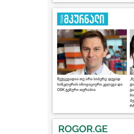
შექცევადია თუ არა სიბერე: დევიდ
„ნ
სინკლერის ინოვაციური კვლევა და
გა
OSK გენური თერაპია
გ
ბა
პ
რჩ