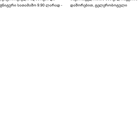
გნიტური სათამაშო 9.90 ლარად -
დაშორებით, ტელერობოტული
აბავშვო კარუსელში" ზღაპრების
ოპერაცია ჩაატარა - ისტორია
ერია დაიწყო
დაწერილია