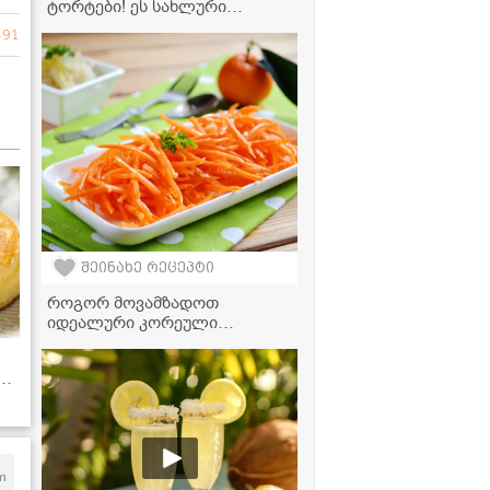
ტორტები! ეს სახლური
მარწყვის დესერტი თქვენს
491
სტუმრებს გააოცებს
შეინახე რეცეპტი
როგორ მოვამზადოთ
იდეალური კორეული
სტაფილო სახლის პირობებში
- საიდუმლო რეცეპტი
ი"
m