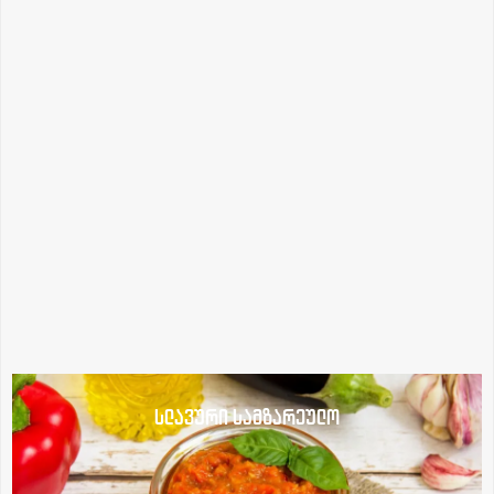
სლავური სამზარეულო