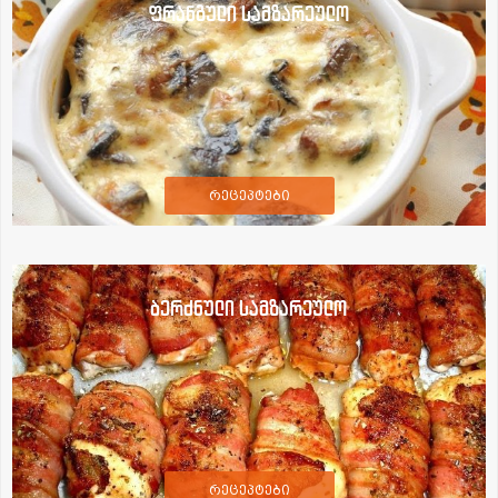
ფრანგული სამზარეულო
რეცეპტები
ბერძნული სამზარეულო
რეცეპტები