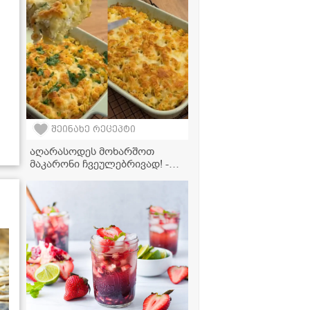
გაციების დროსაც" - შინდის
შეჭამანდი მჭადთან ერთად
შეინახე რეცეპტი
აღარასოდეს მოხარშოთ
მაკარონი ჩვეულებრივად! -
მხოლოდ 4 ინგრედიენტი და
უგემრიელესი კერძი მზადაა