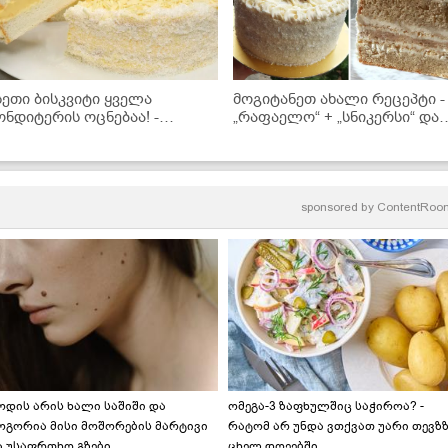
სეთი ბისკვიტი ყველა
მოგიტანეთ ახალი რეცეპტი -
ონდიტერის ოცნებაა! -
„რაფაელო“ + „სნიკერსი“ და
აგიმხელთ რეცეპტს
ახალი ნამცხვარიც მზად არი
sponsored by
ContentRoo
ოდის არის ხალი საშიში და
ომეგა-3 ზაფხულშიც საჭიროა? -
ოგორია მისი მოშორების მარტივი
რატომ არ უნდა ვთქვათ უარი თევზ
ა უსაფრთხო გზები
ცხელ დღეებში