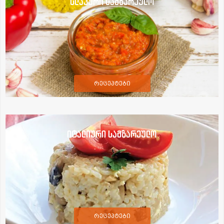
სლავური სამზარეულო
რეცეპტები
იტალიური სამზარეულო
რეცეპტები