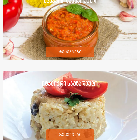
სლავური სამზარეულო
რეცეპტები
იტალიური სამზარეულო
რეცეპტები