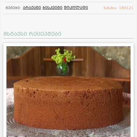
არაჟანი
ბისკვიტი
შოკოლადი
ტეგები:
ნანახია: 180121
მსგავსი რეცეპტები