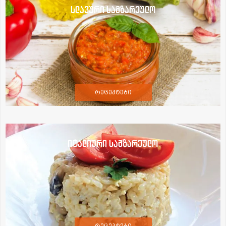
სლავური სამზარეულო
რეცეპტები
იტალიური სამზარეულო
რეცეპტები