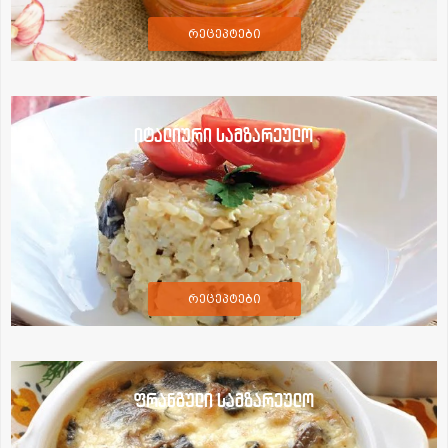
რეცეპტები
იტალიური სამზარეულო
რეცეპტები
ფრანგული სამზარეულო