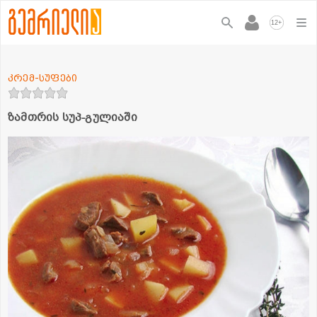
+
12
კრემ-სუფები
ზამთრის სუპ-გულიაში