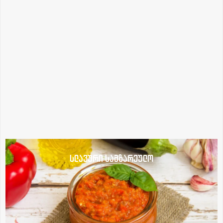
სლავური სამზარეულო