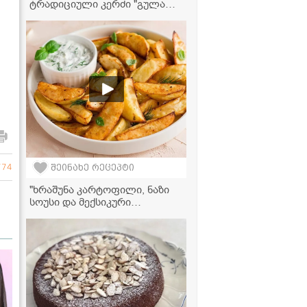
ტრადიციული კერძი "გულაო",
რომელიც ძალიან მარტივად
მზადდება" - ქათამი ბრინჯთან
ერთად ტკბილ-ცხარე სოუსში
774
შეინახე რეცეპტი
"ხრაშუნა კარტოფილი, ნაზი
სოუსი და მექსიკური
არომატი... ეს რეცეპტი
აუცილებლად ჩაინიშნეთ!" -
მკითხველის ვიდეორეცეპტი