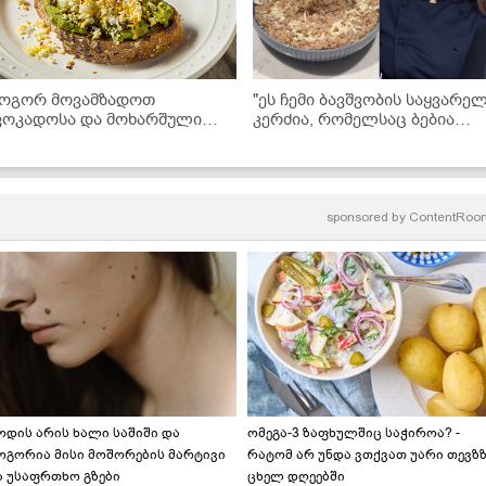
ოგორ მოვამზადოთ
"ეს ჩემი ბავშვობის საყვარე
ვოკადოსა და მოხარშული
კერძია, რომელსაც ბებია
ვერცხის ძალიან გემრიელი
დღემდე მიმზადებს ხოლმე..." 
ა ჯანსაღი ტოსტი სულ რაღაც
წიწიბურა ნუცა სურგულაძის
0 წუთში!
ბებიის რეცეპტით
sponsored by
ContentRoo
ოდის არის ხალი საშიში და
ომეგა-3 ზაფხულშიც საჭიროა? -
ოგორია მისი მოშორების მარტივი
რატომ არ უნდა ვთქვათ უარი თევზ
ა უსაფრთხო გზები
ცხელ დღეებში