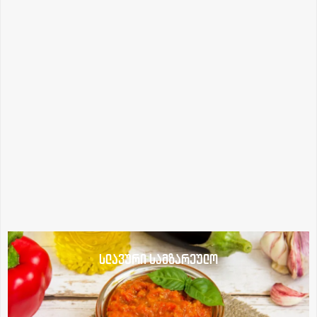
სლავური სამზარეულო