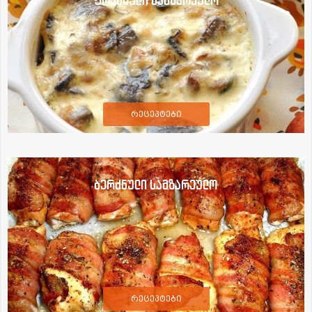
ფრანგული სამზარეულო
რეცეპტები
ბერძნული სამზარეულო
რეცეპტები