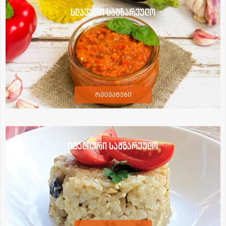
სლავური სამზარეულო
რეცეპტები
იტალიური სამზარეულო