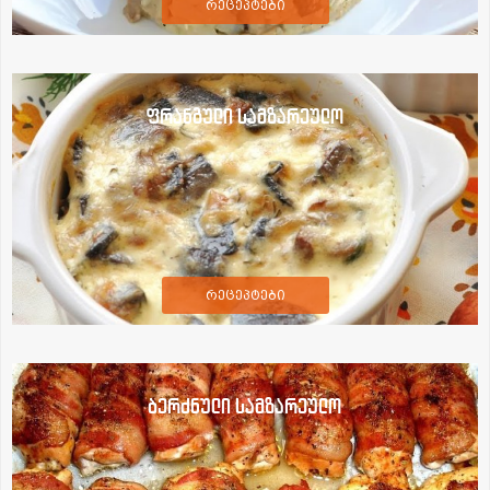
რეცეპტები
ფრანგული სამზარეულო
რეცეპტები
ბერძნული სამზარეულო