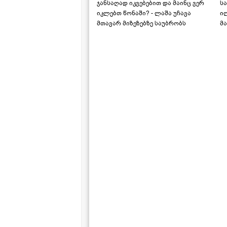
ჯანსაღად იკვებებით და მაინც ვერ
ს
იკლებთ წონაში? - ლაშა უჩავა
ი
მთავარ მიზეზებზე საუბრობს
მა
"ს
ს