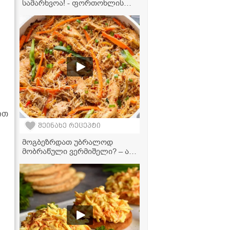
სამარხვოა! - ფორთოხლის
კექსი, რომელიც პირში დნება
ით
შეინახე რეცეპტი
მოგბეზრდათ უბრალოდ
მობრაწული ვერმიშელი? – აი,
საიდუმლო ინგრედიენტი,
რომელიც კერძს დაუვიწყარს
გახდის!