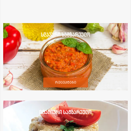
სლავური სამზარეულო
რეცეპტები
იტალიური სამზარეულო