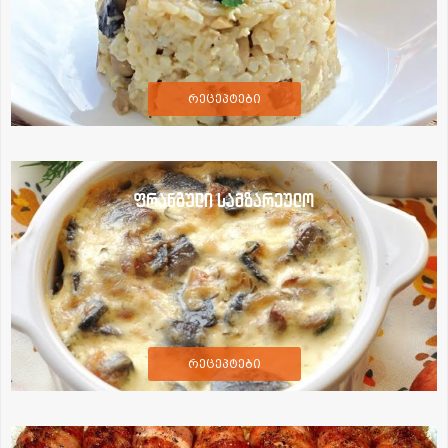
რეცეპტები
ფრანგული სამზარეულო
რეცეპტები