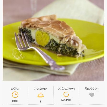
დრო
ულუფა
სირთულე
შეინახე
საშუალო
60წთ
8