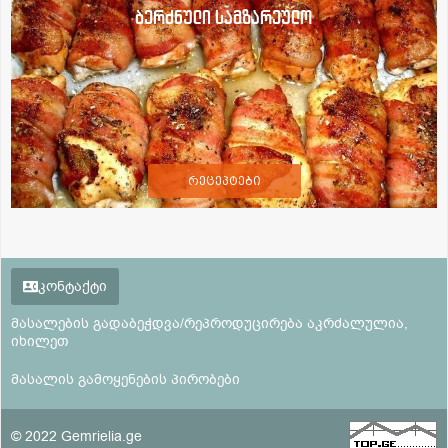
ბერძნული სამზარეულო
რეცეპტები
კონტაქტი
მასალების გადაბეჭდვა/რეპროდუცირება აკრძალულია,
იხილეთ
მასალის გამოყენების პირობები
© 2022 Gemrielia.ge