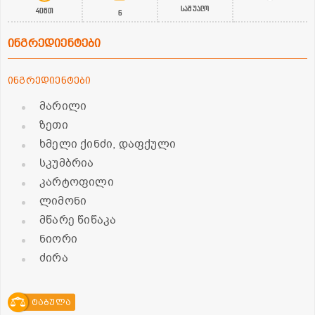
საშუალო
40წთ
6
ინგრედიენტები
ინგრედიენტები
მარილი
ზეთი
ხმელი ქინძი, დაფქული
სკუმბრია
კარტოფილი
ლიმონი
მწარე წიწაკა
ნიორი
ძირა
ტაბულა