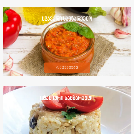
სლავური სამზარეულო
რეცეპტები
იტალიური სამზარეულო