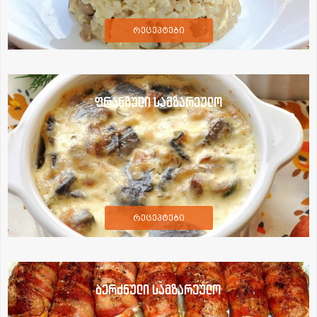
რეცეპტები
ფრანგული სამზარეულო
რეცეპტები
ბერძნული სამზარეულო