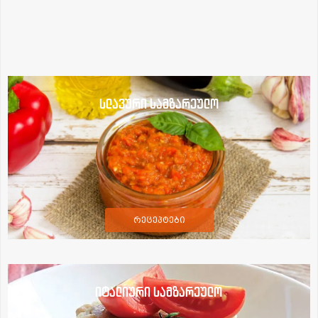
სლავური სამზარეულო
რეცეპტები
იტალიური სამზარეულო