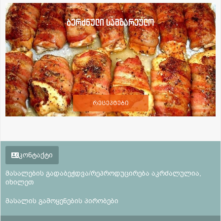
ბერძნული სამზარეულო
რეცეპტები
კონტაქტი
მასალების გადაბეჭდვა/რეპროდუცირება აკრძალულია,
იხილეთ
მასალის გამოყენების პირობები