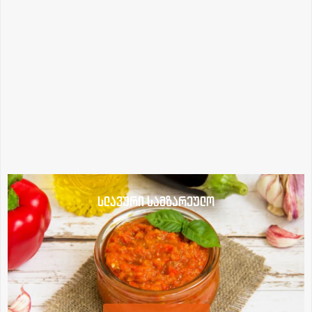
სლავური სამზარეულო