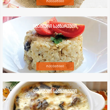
რეცეპტები
იტალიური სამზარეულო
რეცეპტები
ფრანგული სამზარეულო