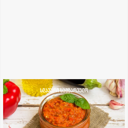
სლავური სამზარეულო