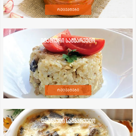
რეცეპტები
იტალიური სამზარეულო
რეცეპტები
ფრანგული სამზარეულო