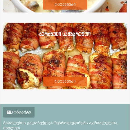
რეცეპტები
ბერძნული სამზარეულო
რეცეპტები
კონტაქტი
მასალების გადაბეჭდვა/რეპროდუცირება აკრძალულია,
იხილეთ