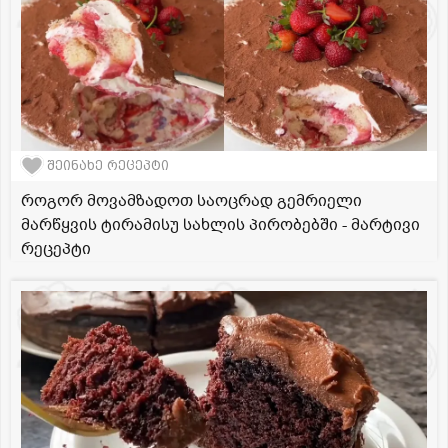
შეინახე რეცეპტი
როგორ მოვამზადოთ საოცრად გემრიელი
მარწყვის ტირამისუ სახლის პირობებში - მარტივი
რეცეპტი