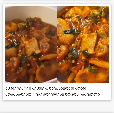
ამ რეცეპტის შემდეგ, სხვანაირად აღარ
მოამზადებთ! - უგემრიელესი სოკოს ჩაშუშული