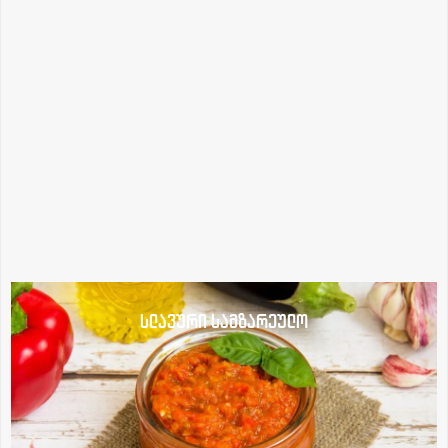
სლავური სამზარეულო