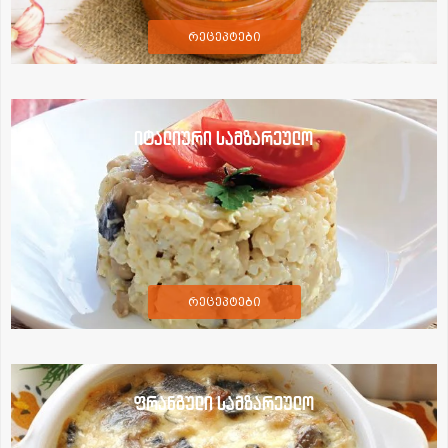
რეცეპტები
იტალიური სამზარეულო
რეცეპტები
ფრანგული სამზარეულო