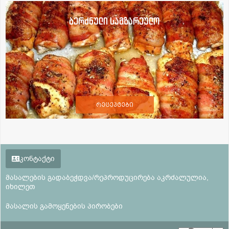
ბერძნული სამზარეულო
რეცეპტები
კონტაქტი
მასალების გადაბეჭდვა/რეპროდუცირება აკრძალულია,
იხილეთ
მასალის გამოყენების პირობები