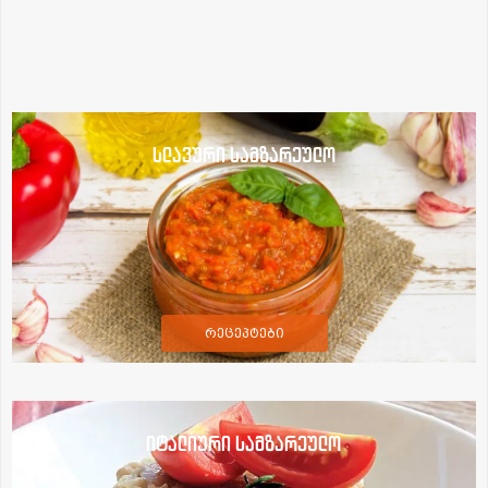
სლავური სამზარეულო
რეცეპტები
იტალიური სამზარეულო