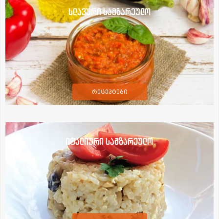
სლავური სამზარეულო
რეცეპტები
იტალიური სამზარეულო