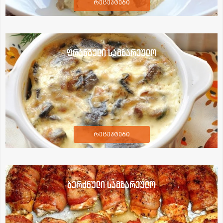
რეცეპტები
ფრანგული სამზარეულო
რეცეპტები
ბერძნული სამზარეულო