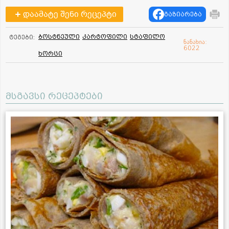
დაამატე შენი რეცეპტი
გაზიარება
ბოსტნეული
კარტოფილი
სტაფილო
ტეგები:
ნანახია:
6022
ხორცი
მსგავსი რეცეპტები