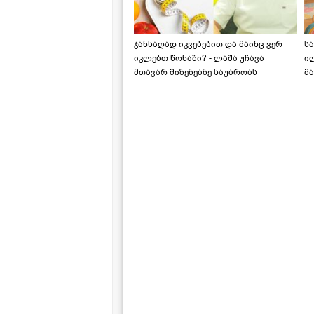
ჯანსაღად იკვებებით და მაინც ვერ
ს
იკლებთ წონაში? - ლაშა უჩავა
ი
მთავარ მიზეზებზე საუბრობს
მა
"ს
ს