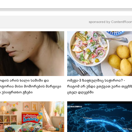
 სოკოს ხარჩოს მარტივი
- უგემრიელესი სოკოს
ეცეპტი
ჩაშუშული
sponsored by
ContentRoo
ოდის არის ხალი საშიში და
ომეგა-3 ზაფხულშიც საჭიროა? -
ოგორია მისი მოშორების მარტივი
რატომ არ უნდა ვთქვათ უარი თევზ
ა უსაფრთხო გზები
ცხელ დღეებში