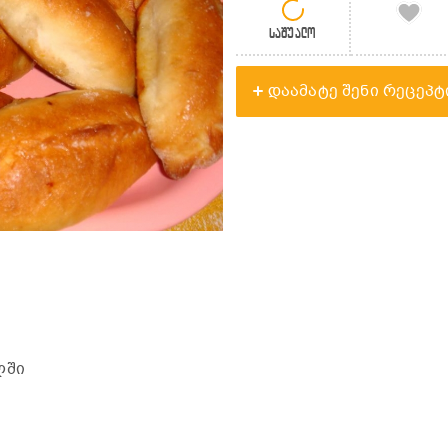
საშუალო
დაამატე შენი რეცეპტ
ლში