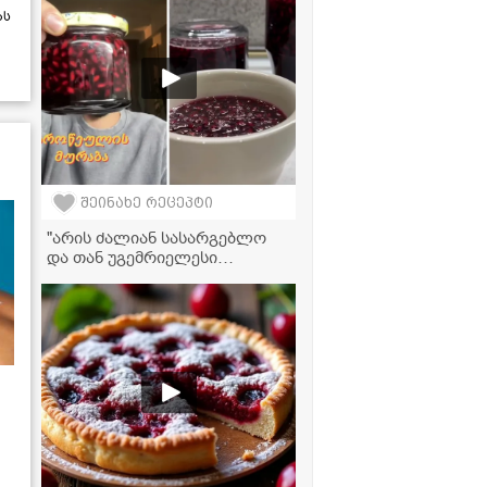
ას
შეინახე რეცეპტი
"არის ძალიან სასარგებლო
და თან უგემრიელესი
გამოდის!" - ბროწეულის
მურაბის ვიდეორეცეპტი