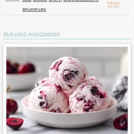
ბეზე
ნაყინი
ჟოლო
სადღესასწაულო
ტეგები:
ნანახია:
40783
შოკოლადი
მსგავსი რეცეპტები