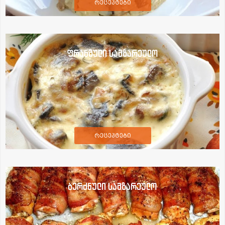
რეცეპტები
ფრანგული სამზარეულო
რეცეპტები
ბერძნული სამზარეულო