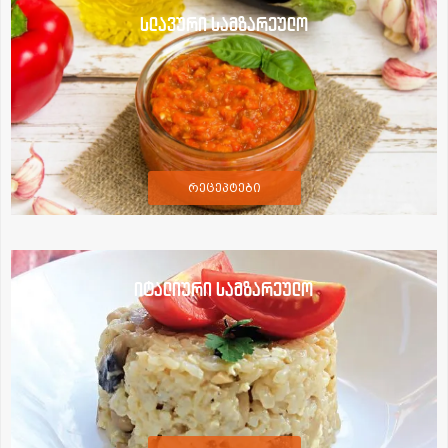
სლავური სამზარეულო
რეცეპტები
იტალიური სამზარეულო