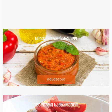
სლავური სამზარეულო
რეცეპტები
იტალიური სამზარეულო