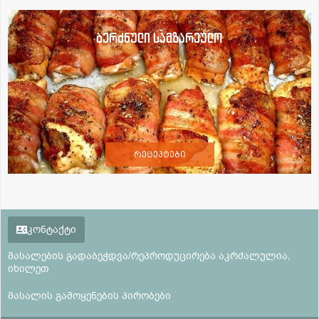
ბერძნული სამზარეულო
რეცეპტები
კონტაქტი
მასალების გადაბეჭდვა/რეპროდუცირება აკრძალულია,
იხილეთ
მასალის გამოყენების პირობები