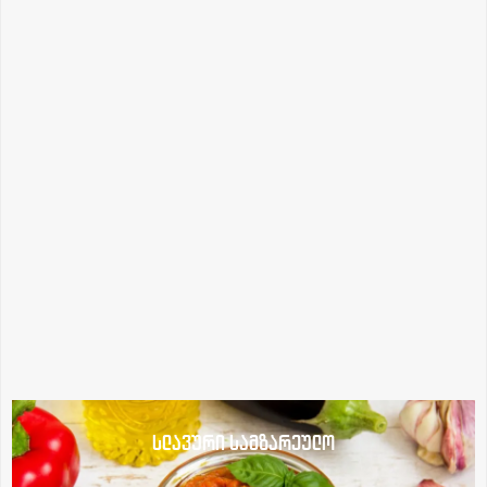
სლავური სამზარეულო