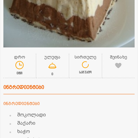
დრო
ულუფა
სირთულე
შეინახე
საშუალო
0წთ
0
ინგრედიენტები
ინგრედიენტები
შოკოლადი
შაქარი
ხაჭო