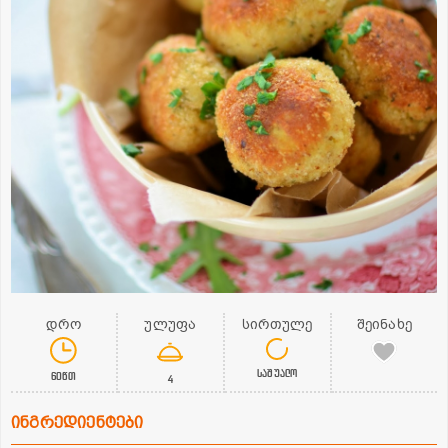
დრო
ულუფა
სირთულე
შეინახე
საშუალო
60წთ
4
ინგრედიენტები