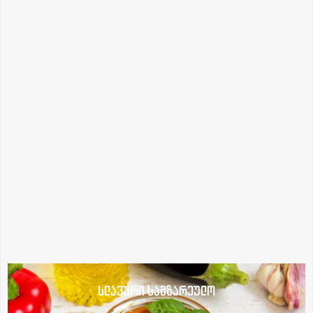
სლავური სამზარეულო