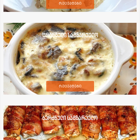
რეცეპტები
ფრანგული სამზარეულო
რეცეპტები
ბერძნული სამზარეულო