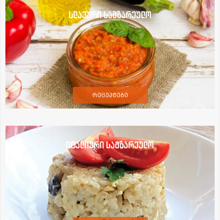
სლავური სამზარეულო
რეცეპტები
იტალიური სამზარეულო