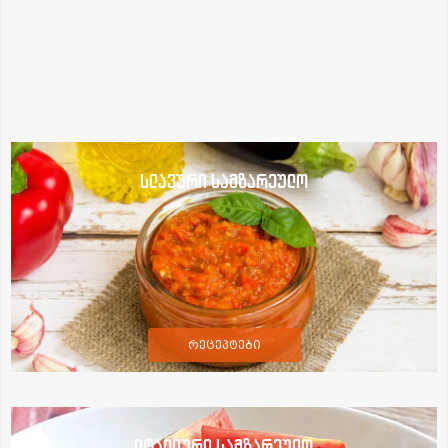
სლავური სამზარეულო
რეცეპტები
იტალიური სამზარეულო