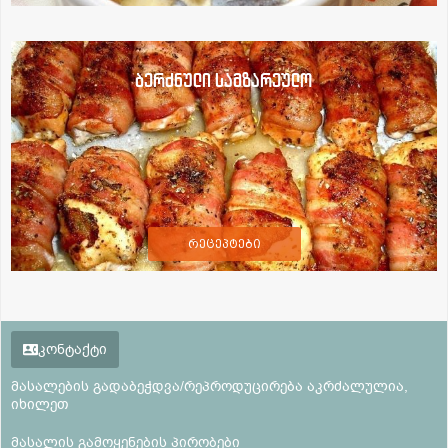
ბერძნული სამზარეულო
რეცეპტები
კონტაქტი
მასალების გადაბეჭდვა/რეპროდუცირება აკრძალულია,
იხილეთ
მასალის გამოყენების პირობები