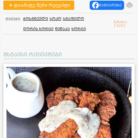
დაამატე შენი რეცეპტი
გაზიარება
ბოსტნეული
სოკო
სტაფილო
ტეგები:
ნანახია:
23261
ღორის ხორცი
წიწაკა
ხორცი
მსგავსი რეცეპტები