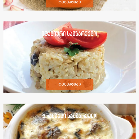
რეცეპტები
იტალიური სამზარეულო
რეცეპტები
ფრანგული სამზარეულო