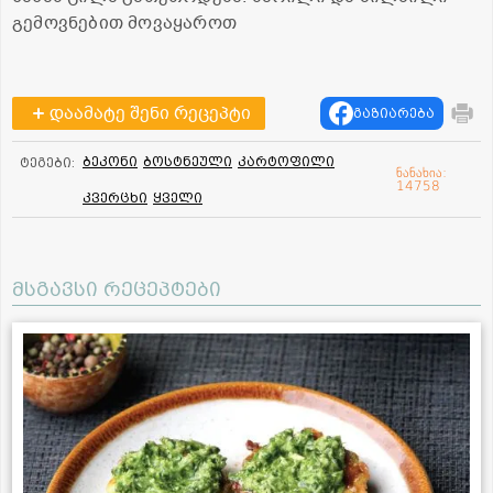
გემოვნებით მოვაყაროთ
დაამატე შენი რეცეპტი
გაზიარება
ბეკონი
ბოსტნეული
კარტოფილი
ტეგები:
ნანახია:
14758
კვერცხი
ყველი
მსგავსი რეცეპტები