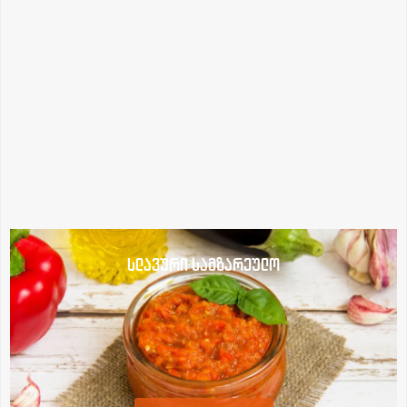
სლავური სამზარეულო