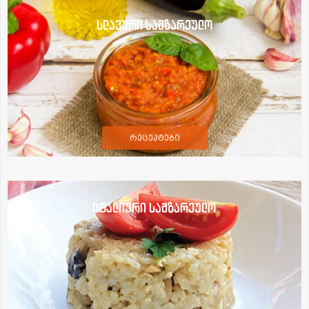
სლავური სამზარეულო
რეცეპტები
იტალიური სამზარეულო