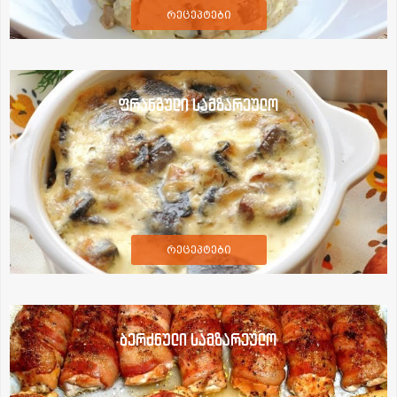
რეცეპტები
ფრანგული სამზარეულო
რეცეპტები
ბერძნული სამზარეულო