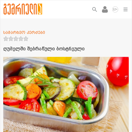
+
12
სამარხვო კერძები
ღუმელში შებრაწული ბოსტნეული