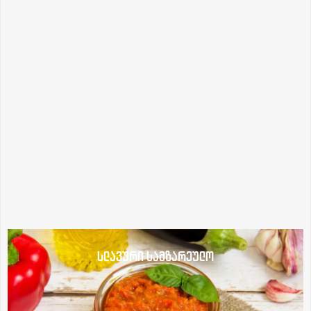
სლავური სამზარეულო