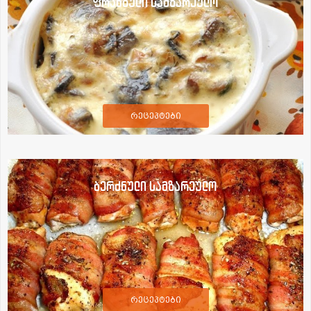
ფრანგული სამზარეულო
რეცეპტები
ბერძნული სამზარეულო
რეცეპტები