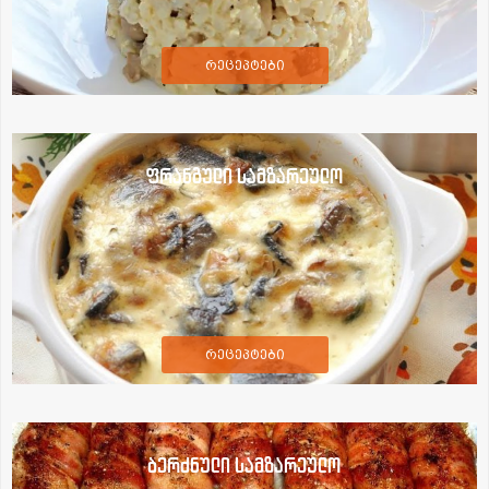
რეცეპტები
ფრანგული სამზარეულო
რეცეპტები
ბერძნული სამზარეულო