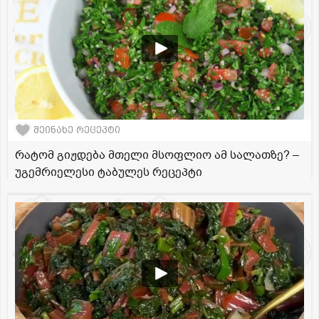
შეინახე რეცეპტი
რატომ გიჟდება მთელი მსოფლიო ამ სალათზე? –
უგემრიელესი ტაბულეს რეცეპტი