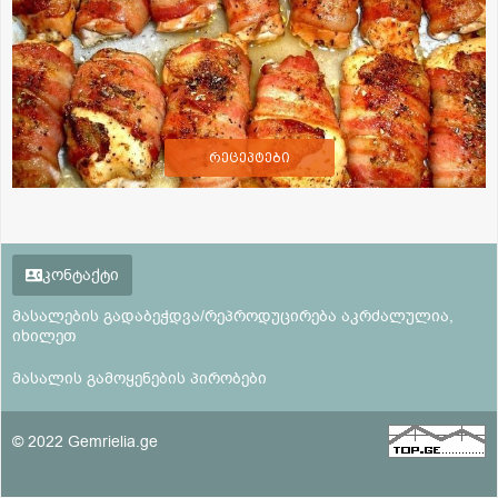
რეცეპტები
კონტაქტი
მასალების გადაბეჭდვა/რეპროდუცირება აკრძალულია,
იხილეთ
მასალის გამოყენების პირობები
© 2022 Gemrielia.ge