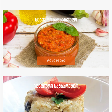
სლავური სამზარეულო
რეცეპტები
იტალიური სამზარეულო