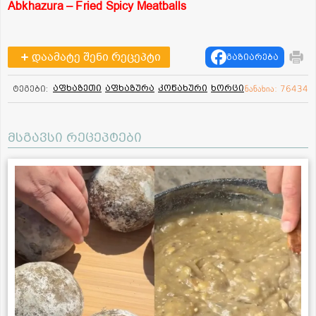
Abkhazura – Fried Spicy Meatballs
დაამატე შენი რეცეპტი
გაზიარება
აფხაზეთი
აფხაზურა
კოწახური
ხორცი
ტეგები:
ნანახია: 76434
მსგავსი რეცეპტები