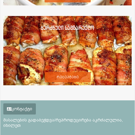
ბერძნული სამზარეულო
რეცეპტები
კონტაქტი
მასალების გადაბეჭდვა/რეპროდუცირება აკრძალულია,
იხილეთ