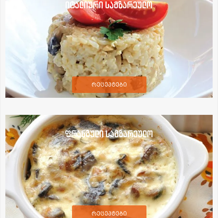
იტალიური სამზარეულო
რეცეპტები
ფრანგული სამზარეულო
რეცეპტები