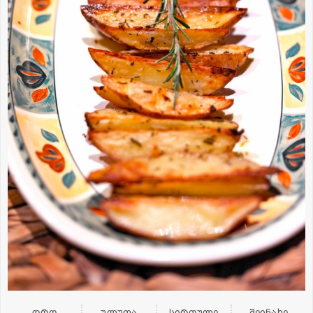
დრო
ულუფა
სირთულე
შეინახე