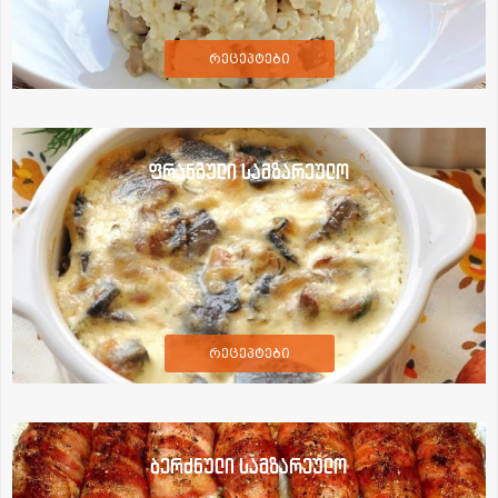
რეცეპტები
ფრანგული სამზარეულო
რეცეპტები
ბერძნული სამზარეულო