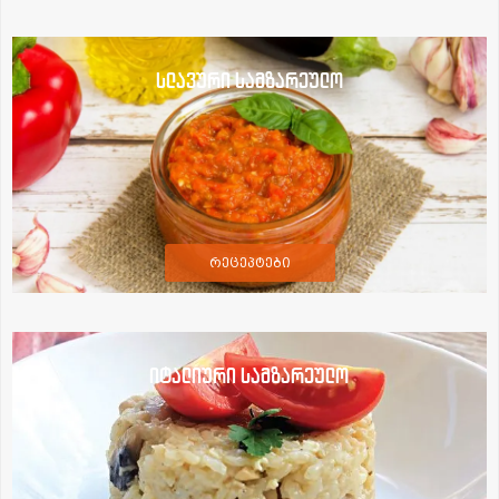
სლავური სამზარეულო
რეცეპტები
იტალიური სამზარეულო