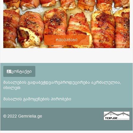
რეცეპტები
კონტაქტი
მასალების გადაბეჭდვა/რეპროდუცირება აკრძალულია,
იხილეთ
მასალის გამოყენების პირობები
© 2022 Gemrielia.ge