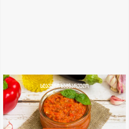
სლავური სამზარეულო