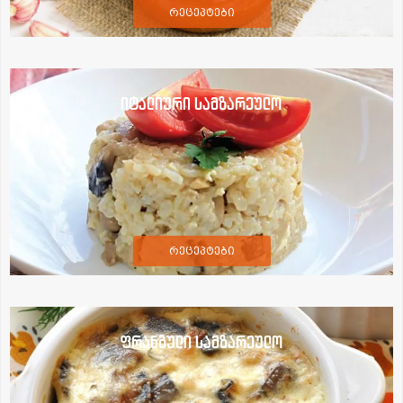
რეცეპტები
იტალიური სამზარეულო
რეცეპტები
ფრანგული სამზარეულო