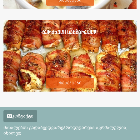
რეცეპტები
ბერძნული სამზარეულო
რეცეპტები
კონტაქტი
მასალების გადაბეჭდვა/რეპროდუცირება აკრძალულია,
იხილეთ