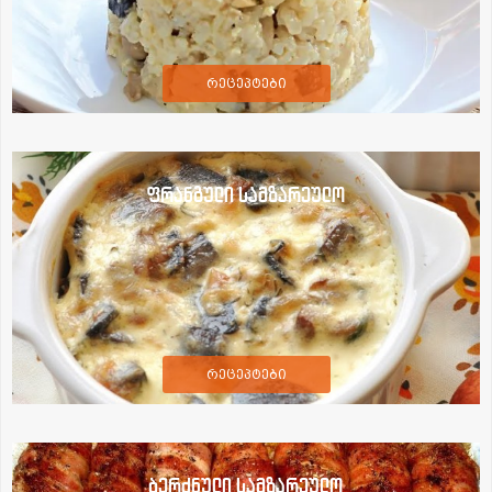
რეცეპტები
ფრანგული სამზარეულო
რეცეპტები
ბერძნული სამზარეულო