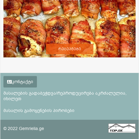
რეცეპტები
კონტაქტი
მასალების გადაბეჭდვა/რეპროდუცირება აკრძალულია,
იხილეთ
მასალის გამოყენების პირობები
© 2022 Gemrielia.ge