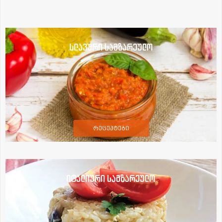
სლავური სამზარეულო
რეცეპტები
იტალიური სამზარეულო