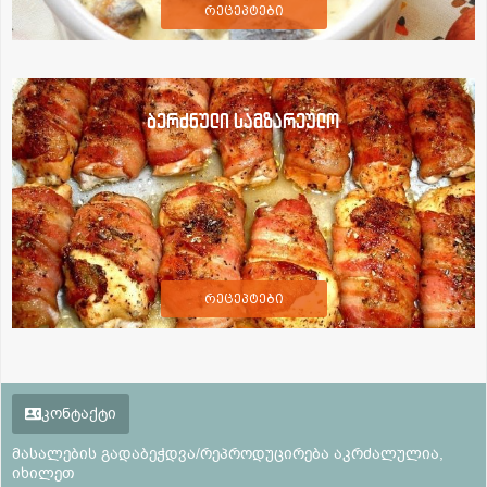
რეცეპტები
ბერძნული სამზარეულო
რეცეპტები
კონტაქტი
მასალების გადაბეჭდვა/რეპროდუცირება აკრძალულია,
იხილეთ