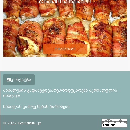
ბერძნული სამზარეულო
რეცეპტები
კონტაქტი
მასალების გადაბეჭდვა/რეპროდუცირება აკრძალულია,
იხილეთ
მასალის გამოყენების პირობები
© 2022 Gemrielia.ge