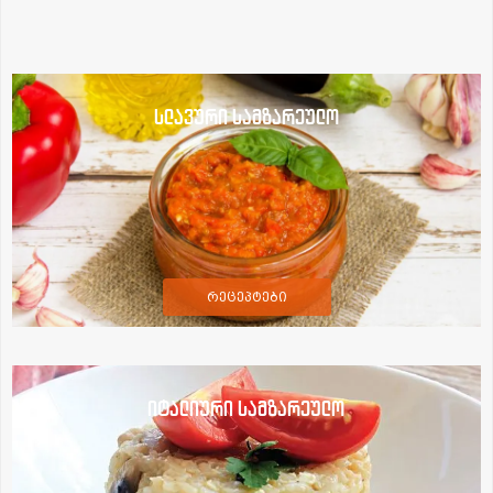
სლავური სამზარეულო
რეცეპტები
იტალიური სამზარეულო