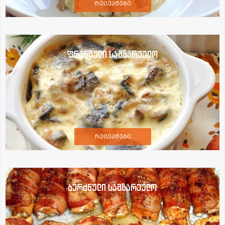
რეცეპტები
ფრანგული სამზარეულო
რეცეპტები
ბერძნული სამზარეულო