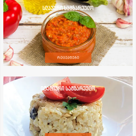
სლავური სამზარეულო
რეცეპტები
იტალიური სამზარეულო